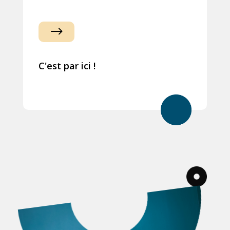
$
C'est par ici !