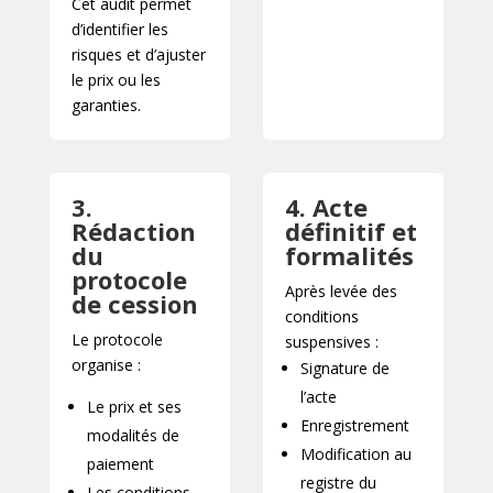
Cet audit permet
d’identifier les
risques et d’ajuster
le prix ou les
garanties.
3.
4. Acte
Rédaction
définitif et
du
formalités
protocole
Après levée des
de cession
conditions
Le protocole
suspensives :
organise :
Signature de
l’acte
Le prix et ses
Enregistrement
modalités de
Modification au
paiement
registre du
Les conditions